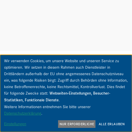
Wir verwenden Cookies, um unsere Website und unseren Service zu
optimieren. Wir setzen in diesem Rahmen auch Dienstleister in
Der Immobilienmarkt in Witzhave im Überblick
Drittländern außerhalb der EU ohne angemessenes Datenschutzniveau
ein, was folgende Risiken birgt: Zugriff durch Behörden ohne Information,
keine Betroffenenrechte, keine Rechtsmittel, Kontrollverlust. Dies findet
Der durch­schnitt­liche Kauf­preis für Häuser in Witz­have
für folgende Zwecke statt:
Webseiten-Einstellungen, Besucher-
liegt leicht unter dem Preis in Hamburg. Die Entwick­lung
Statistiken, Funktionale Dienste
.
der Preise verläuft ähnlich. Durch­schnitts­preise sind
Weitere Informationen entnehmen Sie bitte unserer
jedoch zum Bewerten von Immo­bi­li­en­preisen oftmals nur
Datenschutzerklärung
.
bedingt geeignet. Aus diesem Grund empfehlen wir stets
eine indi­vi­du­elle Bera­tung oder Bewer­tung für Ihre Immo­
Einstellungen
NUR ERFORDERLICHE
ALLE ERLAUBEN
bilie in Witzhave.