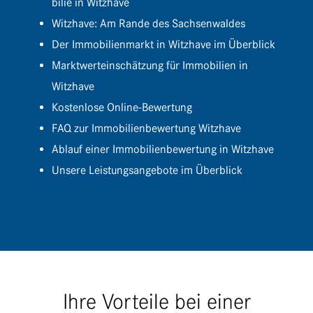
bilie in Witzhave
Witz­have: Am Rande des Sachsenwaldes
Der Immo­bi­li­en­markt in Witz­have im Überblick
Markt­wert­ein­schät­zung für Immo­bi­lien in
Witzhave
Kosten­lose Online-Bewertung
FAQ zur Immo­bi­li­en­be­wer­tung Witzhave
Ablauf einer Immo­bi­li­en­be­wer­tung in Witzhave
Unsere Leis­tungs­an­ge­bote im Überblick
Ihre Vorteile bei einer