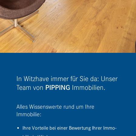
In Witz­have immer für Sie da: Unser
PIPPING
Team von
Immobilien.
Alles Wissenswerte rund um Ihre
Immobilie:
Ihre Vorteile bei einer Bewer­tung Ihrer Immo­