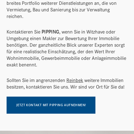
breites Port­folio weiterer Dienst­leis­tungen an, die von
Vermie­tung, Bau und Sanie­rung bis zur Verwal­tung
reichen.
Kontak­tieren Sie
PIPPING
, wenn Sie in Witz­have oder
Umge­bung einen Makler zur Bewer­tung Ihrer Immo­bilie
benö­tigen. Der ganz­heit­liche Blick unserer Experten sorgt
für eine realis­ti­sche Einschät­zung, der den Wert Ihrer
Wohn­im­mo­bilie, Gewer­be­im­mo­bilie oder Anla­ge­im­mo­bilie
exakt benennt.
Sollten Sie im angren­zenden
Reinbek
weitere Immo­bi­lien
besitzen, kontak­tieren Sie uns. Wir sind vor Ort für Sie da!
JETZT KONTAKT MIT PIPPING AUFNEHMEN!