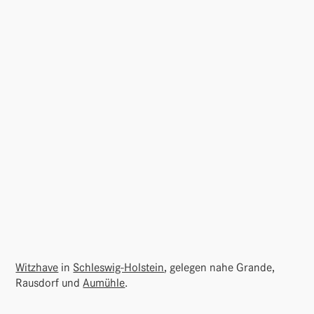
Witz­have
in
Schleswig-Holstein
, gelegen nahe Grande,
Raus­dorf und
Aumühle
.