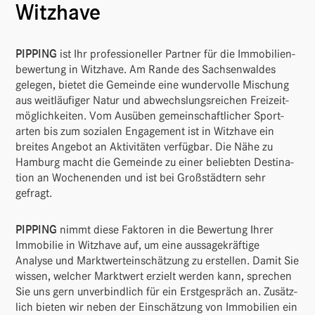
Witzhave
PIPPING
ist Ihr profes­sio­neller Partner für die Immo­bi­li­en­
be­wer­tung in Witz­have. Am Rande des Sach­sen­waldes
gelegen, bietet die Gemeinde eine wunder­volle Mischung
aus weit­läu­figer Natur und abwechs­lungs­rei­chen Frei­zeit­
mög­lich­keiten. Vom Ausüben gemein­schaft­li­cher Sport­
arten bis zum sozialen Enga­ge­ment ist in Witz­have ein
breites Angebot an Akti­vi­täten verfügbar. Die Nähe zu
Hamburg macht die Gemeinde zu einer beliebten Desti­na­
tion an Wochen­enden und ist bei Groß­städ­tern sehr
gefragt.
PIPPING
nimmt diese Faktoren in die Bewer­tung Ihrer
Immo­bilie in Witz­have auf, um eine aussa­ge­kräf­tige
Analyse und Markt­wert­ein­schät­zung zu erstellen. Damit Sie
wissen, welcher Markt­wert erzielt werden kann, spre­chen
Sie uns gern unver­bind­lich für ein Erst­ge­spräch an. Zusätz­
lich bieten wir neben der Einschät­zung von Immo­bi­lien ein