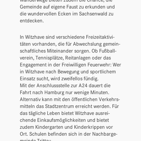
Gemeinde auf eigene Faust zu erkunden und
die wunder­vollen Ecken im Sach­sen­wald zu
entdecken.
In Witz­have sind verschie­dene Frei­zeit­ak­ti­vi­
täten vorhanden, die für Abwechs­lung gemein­
schaft­li­ches Mitein­ander sorgen. Ob Fußball­
verein, Tennis­plätze, Reit­an­lagen oder das
Enga­ge­ment in der Frei­wil­ligen Feuer­wehr: Wer
in Witz­have nach Bewe­gung und sport­li­chem
Einsatz sucht, wird zwei­fellos fündig.
Mit der Anschluss­stelle zur A24 dauert die
Fahrt nach Hamburg nur wenige Minuten.
Alter­nativ kann mit den öffent­li­chen Verkehrs­
mit­teln das Stadt­zen­trum erreicht werden. Für
das tägliche Leben bietet Witz­have ausrei­
chende Einkaufs­mög­lich­keiten und bietet
zudem Kinder­garten und Kinder­krippen vor
Ort. Schulen befinden sich in der Nach­bar­ge­
meinde Trittau.