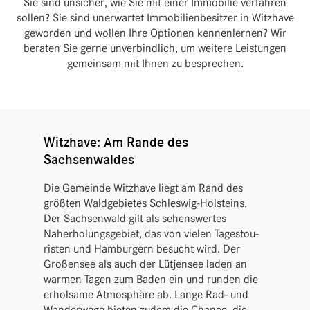
Sie sind unsi­cher, wie Sie mit einer Immo­bilie verfahren
sollen? Sie sind uner­wartet Immo­bi­li­en­be­sitzer in Witz­have
geworden und wollen Ihre Optionen kennen­lernen? Wir
beraten Sie gerne unver­bind­lich, um weitere Leis­tungen
gemeinsam mit Ihnen zu besprechen.
Witzhave: Am Rande des
Sachsenwaldes
Die Gemeinde Witz­have liegt am Rand des
größten Wald­ge­bietes Schleswig-Holsteins.
Der Sach­sen­wald gilt als sehens­wertes
Naherho­lungs­ge­biet, das von vielen Tages­tou­
risten und Hambur­gern besucht wird. Der
Großensee als auch der Lütjensee laden an
warmen Tagen zum Baden ein und runden die
erhol­same Atmo­sphäre ab. Lange Rad- und
Wander­wege bieten zudem die Chance, die