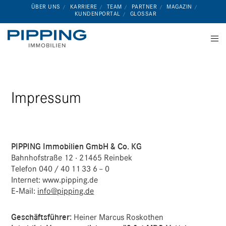
ÜBER UNS
KARRIERE
TEAM
PARTNER
MAGAZIN
KUNDENPORTAL
GLOSSAR
Impressum
PIPPING Immo­bi­lien GmbH & Co. KG
Bahn­hof­straße 12 · 21465 Reinbek
Telefon 040 / 40 11 33 6 – 0
Internet: www.pipping.de
E‑Mail:
info@pipping.de
Geschäfts­führer:
Heiner Marcus Roskothen