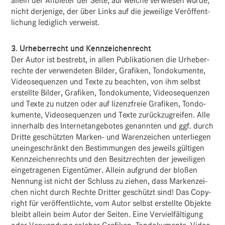
allein der Anbieter der Seite, auf welche verwiesen wurde,
nicht derje­nige, der über Links auf die jewei­lige Veröf­fent­
li­chung ledig­lich verweist.
3. Urhe­ber­recht und Kennzeichenrecht
Der Autor ist bestrebt, in allen Publi­ka­tionen die Urhe­ber­
rechte der verwen­deten Bilder, Grafiken, Tondo­ku­mente,
Video­se­quenzen und Texte zu beachten, von ihm selbst
erstellte Bilder, Grafiken, Tondo­ku­mente, Video­se­quenzen
und Texte zu nutzen oder auf lizenz­freie Grafiken, Tondo­
ku­mente, Video­se­quenzen und Texte zurück­zu­greifen. Alle
inner­halb des Inter­net­an­ge­botes genannten und ggf. durch
Dritte geschützten Marken- und Waren­zei­chen unter­liegen
unein­ge­schränkt den Bestim­mungen des jeweils gültigen
Kenn­zei­chen­rechts und den Besitz­rechten der jewei­ligen
einge­tra­genen Eigen­tümer. Allein aufgrund der bloßen
Nennung ist nicht der Schluss zu ziehen, dass Marken­zei­
chen nicht durch Rechte Dritter geschützt sind! Das Copy­
right für veröf­fent­lichte, vom Autor selbst erstellte Objekte
bleibt allein beim Autor der Seiten. Eine Verviel­fäl­ti­gung