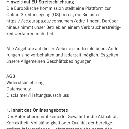
Hinweis auf EU-Streitschlichtung
Die Euro­päi­sche Kommis­sion stellt eine Platt­form zur
Online-Streit­bei­le­gung (OS) bereit, die Sie unter
https://ec.europa.eu/consumers/odr/ finden. Darüber
hinaus nimmt unser Betrieb an einem Verbrau­cher­strei­tig­
keits­ver­fahren nicht teil.
Alle Ange­bote auf dieser Website sind frei­blei­bend. Ände­
rungen sind vorbe­halten und jeder­zeit möglich. Es gelten
unsere Allge­meinen Geschäftsbedingungen
AGB
Widerufsbelehrung
Datenschutz
Disclaimer/Haftungsausschluss
1. Inhalt des Onlineangebotes
Der Autor über­nimmt keinerlei Gewähr für die Aktua­lität,
Korrekt­heit, Voll­stän­dig­keit oder Qualität der bereit­ge­