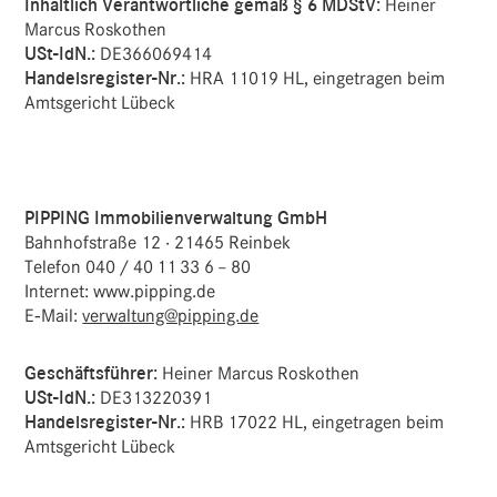
Inhalt­lich Verant­wort­liche gemäß § 6 MDStV:
Heiner
Marcus Roskothen
USt-IdN.:
DE366069414
Handels­re­gister-Nr.:
HRA 11019 HL, einge­tragen beim
Amts­ge­richt Lübeck
PIPPING Immo­bi­li­en­ver­wal­tung GmbH
Bahn­hof­straße 12 · 21465 Reinbek
Telefon 040 / 40 11 33 6 – 80
Internet: www.pipping.de
E‑Mail:
verwaltung@pipping.de
Geschäfts­führer:
Heiner Marcus Roskothen
USt-IdN.:
DE313220391
Handels­re­gister-Nr.:
HRB 17022 HL, einge­tragen beim
Amts­ge­richt Lübeck