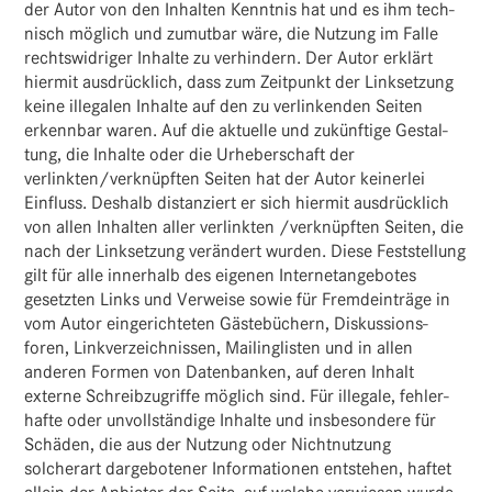
der Autor von den Inhalten Kenntnis hat und es ihm tech­
nisch möglich und zumutbar wäre, die Nutzung im Falle
rechts­wid­riger Inhalte zu verhin­dern. Der Autor erklärt
hiermit ausdrück­lich, dass zum Zeit­punkt der Link­set­zung
keine ille­galen Inhalte auf den zu verlin­kenden Seiten
erkennbar waren. Auf die aktu­elle und zukünf­tige Gestal­
tung, die Inhalte oder die Urhe­ber­schaft der
verlinkten/verknüpften Seiten hat der Autor keinerlei
Einfluss. Deshalb distan­ziert er sich hiermit ausdrück­lich
von allen Inhalten aller verlinkten /verknüpften Seiten, die
nach der Link­set­zung verän­dert wurden. Diese Fest­stel­lung
gilt für alle inner­halb des eigenen Inter­net­an­ge­botes
gesetzten Links und Verweise sowie für Fremd­ein­träge in
vom Autor einge­rich­teten Gäste­bü­chern, Diskus­si­ons­
foren, Link­ver­zeich­nissen, Mailing­listen und in allen
anderen Formen von Daten­banken, auf deren Inhalt
externe Schreib­zu­griffe möglich sind. Für ille­gale, fehler­
hafte oder unvoll­stän­dige Inhalte und insbe­son­dere für
Schäden, die aus der Nutzung oder Nicht­nut­zung
solcherart darge­bo­tener Infor­ma­tionen entstehen, haftet