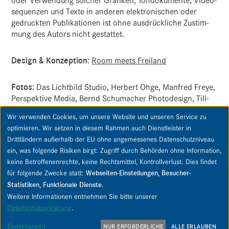
oder Verwen­dung solcher Grafiken, Tondo­ku­mente, Video­
se­quenzen und Texte in anderen elek­tro­ni­schen oder
gedruckten Publi­ka­tionen ist ohne ausdrück­liche Zustim­
mung des Autors nicht gestattet.
Design & Konzep­tion:
Room meets Freiland
Fotos:
Das Licht­bild Studio, Herbert Ohge, Manfred Freye,
Perspek­tive Media, Bernd Schu­ma­cher Photo­de­sign, Till­
mann Möller, Adobe Stock, Felix Matthies
Wir verwenden Cookies, um unsere Website und unseren Service zu
optimieren. Wir setzen in diesem Rahmen auch Dienstleister in
Drittländern außerhalb der EU ohne angemessenes Datenschutzniveau
ein, was folgende Risiken birgt: Zugriff durch Behörden ohne Information,
keine Betroffenenrechte, keine Rechtsmittel, Kontrollverlust. Dies findet
Copyright © 2026 PIPPING Immobilien GmbH & Co. KG. Alle Rechte vorbehalten.
für folgende Zwecke statt:
Webseiten-Einstellungen, Besucher-
Statistiken, Funktionale Dienste
.
Kontakt
Datenschutz
Datenschutz-Einstellungen
Weitere Informationen entnehmen Sie bitte unserer
Impressum
AGB
AGB Untermakler
Widerrufsbelehrung
Datenschutzerklärung
.
Einstellungen
NUR ERFORDERLICHE
ALLE ERLAUBEN