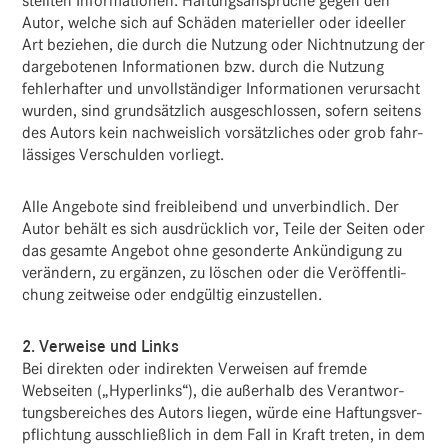
stellten Infor­ma­tionen. Haftungs­an­sprüche gegen den
Autor, welche sich auf Schäden mate­ri­eller oder ideeller
Art beziehen, die durch die Nutzung oder Nicht­nut­zung der
darge­bo­tenen Infor­ma­tionen bzw. durch die Nutzung
fehler­hafter und unvoll­stän­diger Infor­ma­tionen verur­sacht
wurden, sind grund­sätz­lich ausge­schlossen, sofern seitens
des Autors kein nach­weis­lich vorsätz­li­ches oder grob fahr­
läs­siges Verschulden vorliegt.
Alle Ange­bote sind frei­blei­bend und unver­bind­lich. Der
Autor behält es sich ausdrück­lich vor, Teile der Seiten oder
das gesamte Angebot ohne geson­derte Ankün­di­gung zu
verän­dern, zu ergänzen, zu löschen oder die Veröf­fent­li­
chung zeit­weise oder endgültig einzustellen.
2. Verweise und Links
Bei direkten oder indi­rekten Verweisen auf fremde
Webseiten („Hyper­links“), die außer­halb des Verant­wor­
tungs­be­rei­ches des Autors liegen, würde eine Haftungs­ver­
pflich­tung ausschließ­lich in dem Fall in Kraft treten, in dem