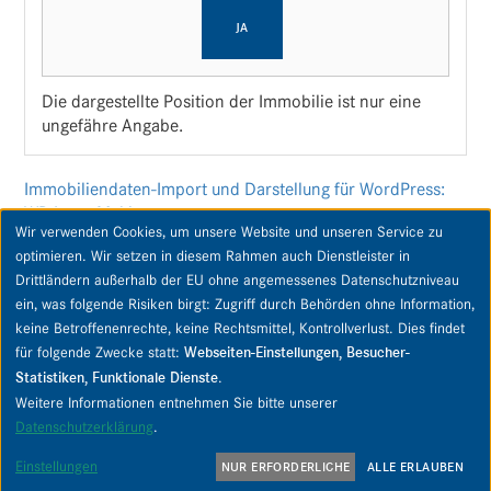
JA
Die dargestellte Position der Immobilie ist nur eine
ungefähre Angabe.
Immobiliendaten-Import und Darstellung für WordPress:
WP-ImmoMakler
Wir verwenden Cookies, um unsere Website und unseren Service zu
optimieren. Wir setzen in diesem Rahmen auch Dienstleister in
Drittländern außerhalb der EU ohne angemessenes Datenschutzniveau
ein, was folgende Risiken birgt: Zugriff durch Behörden ohne Information,
keine Betroffenenrechte, keine Rechtsmittel, Kontrollverlust. Dies findet
Copyright © 2026 PIPPING Immobilien GmbH & Co. KG. Alle Rechte vorbehalten.
für folgende Zwecke statt:
Webseiten-Einstellungen, Besucher-
Statistiken, Funktionale Dienste
.
Kontakt
Datenschutz
Datenschutz-Einstellungen
Weitere Informationen entnehmen Sie bitte unserer
Impressum
AGB
AGB Untermakler
Widerrufsbelehrung
Datenschutzerklärung
.
Einstellungen
NUR ERFORDERLICHE
ALLE ERLAUBEN