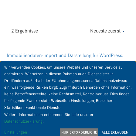
2 Ergebnisse
Neueste zuerst
Immobiliendaten-Import und Darstellung für WordPress:
WP-ImmoMakler
Wir verwenden Cookies, um unsere Website und unseren Service zu
optimieren. Wir setzen in diesem Rahmen auch Dienstleister in
Drittländern außerhalb der EU ohne angemessenes Datenschutzniveau
ein, was folgende Risiken birgt: Zugriff durch Behörden ohne Information,
keine Betroffenenrechte, keine Rechtsmittel, Kontrollverlust. Dies findet
Copyright © 2026 PIPPING Immobilien GmbH & Co. KG. Alle Rechte vorbehalten.
für folgende Zwecke statt:
Webseiten-Einstellungen, Besucher-
Statistiken, Funktionale Dienste
.
Kontakt
Datenschutz
Datenschutz-Einstellungen
Weitere Informationen entnehmen Sie bitte unserer
Impressum
AGB
AGB Untermakler
Widerrufsbelehrung
Datenschutzerklärung
.
Einstellungen
NUR ERFORDERLICHE
ALLE ERLAUBEN