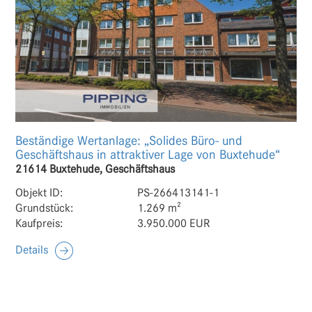
Beständige Wertanlage: „Solides Büro- und
Geschäftshaus in attraktiver Lage von Buxtehude“
21614 Buxtehude, Geschäftshaus
Objekt ID:
PS-266413141-1
Grundstück:
1.269 m²
Kaufpreis:
3.950.000 EUR
Details