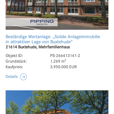
Beständige Wertanlage: „Solide Anlageimmobilie
in attraktiver Lage von Buxtehude“
21614 Buxtehude, Mehrfamilienhaus
Objekt ID:
PS-266413141-2
Grundstück:
1.269 m²
Kaufpreis:
3.950.000 EUR
Details