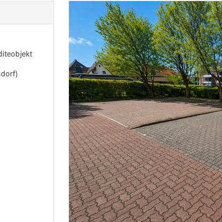
iteobjekt
dorf)