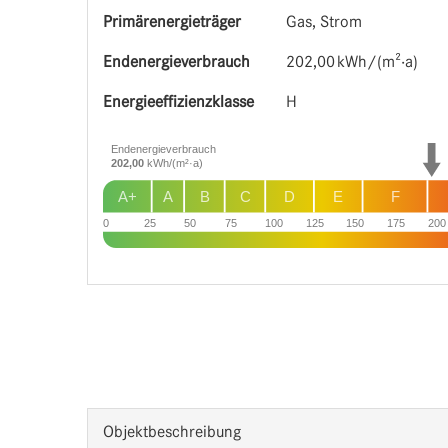
Primärenergieträger
Gas, Strom
Endenergie­verbrauch
202,00 kWh/(m²·a)
Energie­effizienz­klasse
H
Endenergieverbrauch
202,00
kWh/(m²·a)
A+
A
B
C
D
E
F
0
25
50
75
100
125
150
175
200
Objekt­beschreibung