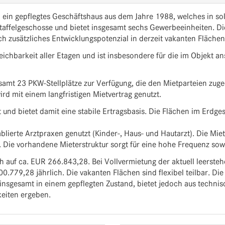
 ein gepflegtes Geschäftshaus aus dem Jahre 1988, welches in so
affelgeschosse und bietet insgesamt sechs Gewerbeeinheiten. Die
rch zusätzliches Entwicklungspotenzial in derzeit vakanten Flächen
eichbarkeit aller Etagen und ist insbesondere für die im Objekt a
amt 23 PKW-Stellplätze zur Verfügung, die den Mietparteien zuge
rd mit einem langfristigen Mietvertrag genutzt.
t und bietet damit eine stabile Ertragsbasis. Die Flächen im Erdg
ierte Arztpraxen genutzt (Kinder-, Haus- und Hautarzt). Die Mietv
35. Die vorhandene Mieterstruktur sorgt für eine hohe Frequenz s
sich auf ca. EUR 266.843,28. Bei Vollvermietung der aktuell leerst
00.779,28 jährlich. Die vakanten Flächen sind flexibel teilbar. Di
insgesamt in einem gepflegten Zustand, bietet jedoch aus technis
keiten ergeben.