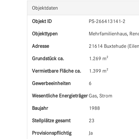
Objektdaten
Objekt ID
PS-266413141-2
Objekttypen
Mehrfamilienhaus, Rend
Adresse
21614 Buxtehude (Eilen
Grund­stück ca.
1.269 m²
Vermietbare Fläche ca.
1.399 m²
Gewerbeeinheiten
6
Wesentliche Energieträger
Gas, Strom
Baujahr
1988
Stellplätze gesamt
23
Provisionspflichtig
Ja