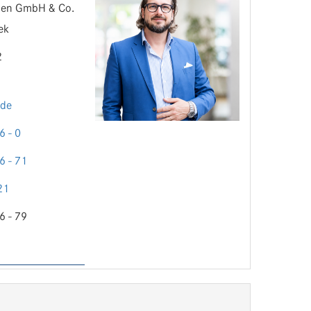
ien GmbH & Co.
ek
2
.de
6 - 0
6 - 71
21
6 - 79