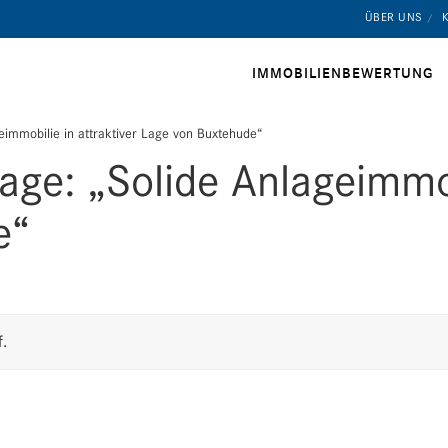
ÜBER UNS
IMMOBILIENBEWERTUNG
eimmobilie in attraktiver Lage von Buxtehude“
ge: „Solide Anlageimmobi
e“
.