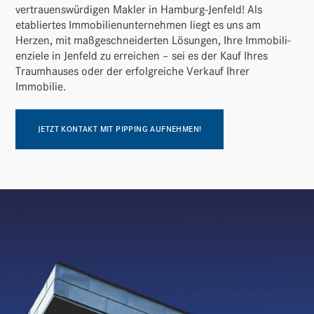
vertrau­ens­wür­digen Makler in Hamburg-Jenfeld! Als
etabliertes Immo­bi­li­en­un­ter­nehmen liegt es uns am
Herzen, mit maßge­schnei­derten Lösungen, Ihre Immo­bi­li­
en­ziele in Jenfeld zu errei­chen – sei es der Kauf Ihres
Traum­hauses oder der erfolg­reiche Verkauf Ihrer
Immobilie.
JETZT KONTAKT MIT PIPPING AUFNEHMEN!