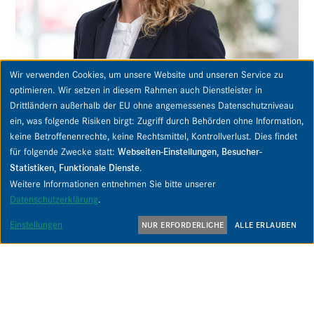
Wir verwenden Cookies, um unsere Website und unseren Service zu
optimieren. Wir setzen in diesem Rahmen auch Dienstleister in
Drittländern außerhalb der EU ohne angemessenes Datenschutzniveau
ein, was folgende Risiken birgt: Zugriff durch Behörden ohne Information,
keine Betroffenenrechte, keine Rechtsmittel, Kontrollverlust. Dies findet
für folgende Zwecke statt:
Webseiten-Einstellungen, Besucher-
IMMO­BI­LI­EN­KAUF­FRAU
Statistiken, Funktionale Dienste
.
VERKAUF
Weitere Informationen entnehmen Sie bitte unserer
Rebecca
Datenschutzerklärung
.
Hans
Einstellungen
NUR ERFORDERLICHE
ALLE ERLAUBEN
T: 040 / 40 11 33 6–34
F: 040 / 40 11 33 6–29
M: 0173 / 631 45 69
r.hans@pipping.de