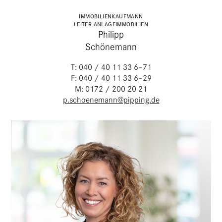
IMMO­BI­LI­EN­KAUF­MANN
LEITER ANLAGEIMMOBILIEN
Philipp
Schönemann
T: 040 / 40 11 33 6–71
F: 040 / 40 11 33 6–29
M: 0172 / 200 20 21
p.schoenemann@pipping.de