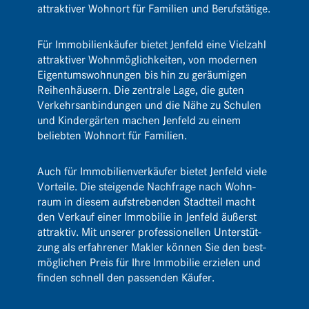
attrak­tiver Wohnort für Fami­lien und Berufstätige.
Für Immo­bi­li­en­käufer bietet Jenfeld eine Viel­zahl
attrak­tiver Wohn­mög­lich­keiten, von modernen
Eigen­tums­woh­nungen bis hin zu geräu­migen
Reihen­häu­sern. Die zentrale Lage, die guten
Verkehrs­an­bin­dungen und die Nähe zu Schulen
und Kinder­gärten machen Jenfeld zu einem
beliebten Wohnort für Familien.
Auch für Immo­bi­li­en­ver­käufer bietet Jenfeld viele
Vorteile. Die stei­gende Nach­frage nach Wohn­
raum in diesem aufstre­benden Stadt­teil macht
den Verkauf einer Immo­bilie in Jenfeld äußerst
attraktiv. Mit unserer profes­sio­nellen Unter­stüt­
zung als erfah­rener Makler können Sie den best­
mög­li­chen Preis für Ihre Immo­bilie erzielen und
finden schnell den passenden Käufer.