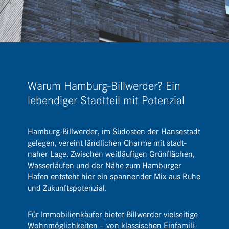
Warum Hamburg-Billwerder? Ein
lebendiger Stadtteil mit Potenzial
Hamburg-Bill­werder, im Südosten der Hanse­stadt
gelegen, vereint länd­li­chen Charme mit stadt­
naher Lage. Zwischen weit­läu­figen Grün­flä­chen,
Wasser­läufen und der Nähe zum Hamburger
Hafen entsteht hier ein span­nender Mix aus Ruhe
und Zukunftspotenzial.
Für Immo­bi­li­en­käufer bietet Bill­werder viel­sei­tige
Wohn­mög­lich­keiten – von klas­si­schen Einfa­mi­li­