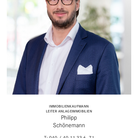
IMMO­BI­LI­EN­KAUF­MANN
LEITER ANLAGEIMMOBILIEN
Philipp
Schönemann
T: 040 / 40 11 33 6–71