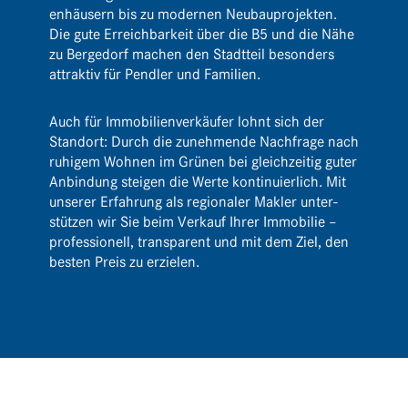
en­häu­sern bis zu modernen Neubau­pro­jekten.
Die gute Erreich­bar­keit über die B5 und die Nähe
zu Berge­dorf machen den Stadt­teil beson­ders
attraktiv für Pendler und Familien.
Auch für Immo­bi­li­en­ver­käufer lohnt sich der
Standort: Durch die zuneh­mende Nach­frage nach
ruhigem Wohnen im Grünen bei gleich­zeitig guter
Anbin­dung steigen die Werte konti­nu­ier­lich. Mit
unserer Erfah­rung als regio­naler Makler unter­
stützen wir Sie beim Verkauf Ihrer Immo­bilie –
profes­sio­nell, trans­pa­rent und mit dem Ziel, den
besten Preis zu erzielen.