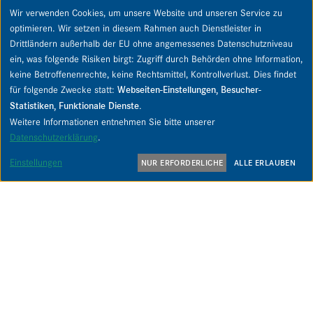
Wir verwenden Cookies, um unsere Website und unseren Service zu
optimieren. Wir setzen in diesem Rahmen auch Dienstleister in
Drittländern außerhalb der EU ohne angemessenes Datenschutzniveau
ein, was folgende Risiken birgt: Zugriff durch Behörden ohne Information,
IMMO­BI­LI­EN­KAUF­FRAU
keine Betroffenenrechte, keine Rechtsmittel, Kontrollverlust. Dies findet
VERKAUF
für folgende Zwecke statt:
Webseiten-Einstellungen, Besucher-
Rebecca
Statistiken, Funktionale Dienste
.
Hans
Weitere Informationen entnehmen Sie bitte unserer
Datenschutzerklärung
.
T: 040 / 40 11 33 6–34
F: 040 / 40 11 33 6–29
Einstellungen
NUR ERFORDERLICHE
ALLE ERLAUBEN
M: 0173 / 631 45 69
r.hans@pipping.de