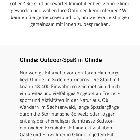
sollen? Sie sind uner­wartet Immo­bi­li­en­be­sitzer in Glinde
geworden und wollen Ihre Optionen kennen­lernen? Wir
beraten Sie gerne unver­bind­lich, um weitere Leis­tungen
gemeinsam mit Ihnen zu besprechen.
Glinde: Outdoor-Spaß in Glinde
Nur wenige Kilo­meter vor den Toren Hamburgs
liegt Glinde im Süden Stor­marns. Die Stadt mit
knapp 18.400 Einwoh­nern zeichnet sich durch
ein breites und viel­fäl­tiges Angebot an Frei­zeit­
sport und Akti­vi­täten in der Natur aus. Ob
Wandern im Sach­sen­wald, lange Spazier­gänge
durch die Storm­an­sche Schweiz oder Joggen
entlang der ehema­ligen Bahn­trasse Südstor­
marn­schen Kreis­bahn: Fit und aktiv bleiben
Gäste und Einwohner in Glinde in jedem Fall.