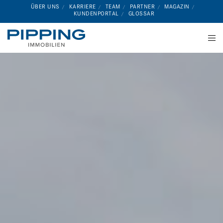
ÜBER UNS
KARRIERE
TEAM
PARTNER
MAGAZIN
KUNDENPORTAL
GLOSSAR