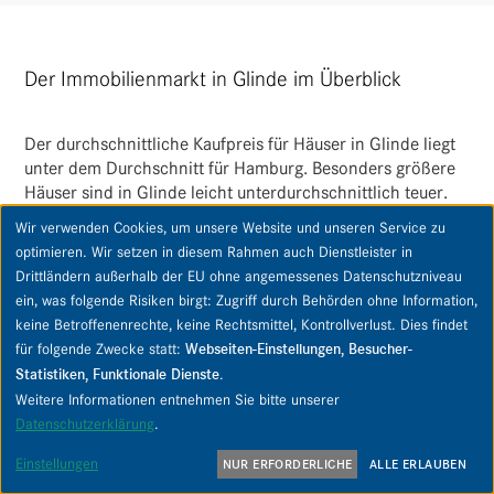
Der Immobilienmarkt in Glinde im Überblick
Der durch­schnitt­liche Kauf­preis für Häuser in Glinde liegt
unter dem Durch­schnitt für Hamburg. Beson­ders größere
Häuser sind in Glinde leicht unter­durch­schnitt­lich teuer.
Durch­schnitts­preise sind jedoch zum Bewerten von Immo­
Wir verwenden Cookies, um unsere Website und unseren Service zu
bi­li­en­preisen oftmals nur bedingt geeignet. Aus diesem
optimieren. Wir setzen in diesem Rahmen auch Dienstleister in
Grund empfehlen wir stets eine indi­vi­du­elle Bera­tung oder
Drittländern außerhalb der EU ohne angemessenes Datenschutzniveau
Bewer­tung für Ihre Immo­bilie in Glinde.
ein, was folgende Risiken birgt: Zugriff durch Behörden ohne Information,
In den letzten drei Jahren entwi­ckelte sich der Durch­
keine Betroffenenrechte, keine Rechtsmittel, Kontrollverlust. Dies findet
schnitts­preis für Miet­preise im Vergleich zu Hamburg in
für folgende Zwecke statt:
Webseiten-Einstellungen, Besucher-
Glinde durch­schnitt­lich. Der durch­schnitt­liche Miet­preis
Statistiken, Funktionale Dienste
.
für Wohnungen liegt unter den Hamburger Preisen, was
Weitere Informationen entnehmen Sie bitte unserer
Glinde zu einer attrak­tiven Alter­na­tive macht. Letzt­end­lich
Datenschutzerklärung
.
entscheidet sich jedoch auf Fall­basis, welchen Wert Ihre
Immo­bilie in Glinde besitzt. Nehmen Sie noch heute
Einstellungen
NUR ERFORDERLICHE
ALLE ERLAUBEN
Kontakt auf, um von unseren Experten eine Bewer­tung