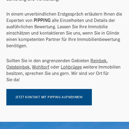
In einem unver­bind­li­chen Erst­ge­spräch erläu­tern Ihnen die
Experten von
PIPPING
alle Einzel­heiten und Details der
ausführ­li­chen Bewer­tung. Lassen Sie Ihre Immo­bilie
einschätzen und kontak­tieren Sie uns, wenn Sie in Glinde
einen kompe­tenten Partner für Ihre Immo­bi­li­en­be­wer­tung
benötigen.
Sollten Sie in den angren­zenden Gebieten
Reinbek
,
Oststeinbek
,
Wohl­torf
oder
Lohbrügge
weitere Immo­bi­lien
besitzen, spre­chen Sie uns gern. Wir sind vor Ort für
Sie da!
JETZT KONTAKT MIT PIPPING AUFNEHMEN!