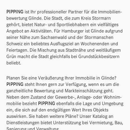
PIPPING
ist Ihr profes­sio­neller Partner für die Immo­bi­li­en­
be­wer­tung Glinde. Die Stadt, die zum Kreis Stor­marn
gehört, bietet Natur- und Sport­lieb­ha­bern ein viel­fäl­tiges
Angebot an Akti­vi­täten. Für Hamburger ist Glinde aufgrund
seiner Nähe zum Sach­sen­wald und der Storm­an­schen
Schweiz ein beliebtes Ausflugs­ziel an Wochen­enden und
Feier­tagen. Die Mischung aus Stadt­nähe und weit­läu­figem
Grün macht die Stadt gleich­falls bei Grund­stück­be­sit­zern
beliebt.
Planen Sie eine Veräu­ße­rung Ihrer Immo­bilie in Glinde?
PIPPING
steht Ihnen gern zur Verfü­gung, wenn es um die
ganz­heit­liche Bewer­tung und Markt­ein­schät­zung geht.
Neben dem Zustand der Gewerbe‑, Anlage- oder Wohn­im­
mo­bilie bezieht
PIPPING
eben­falls die Lage und Umge­bung
ein, die sich auf den endgül­tigen Wert Ihres Objekts
auswirken. Sie haben weitere Pläne? Unser Katalog an
Dienst­leis­tungen bietet Unter­stüt­zung bei Vermie­tung, Bau,
Sanie­rung und Verwaltung.