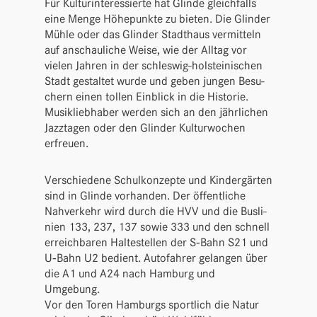
Für Kultur­in­ter­es­sierte hat Glinde gleich­falls
eine Menge Höhe­punkte zu bieten. Die Glinder
Mühle oder das Glinder Stadt­haus vermit­teln
auf anschau­liche Weise, wie der Alltag vor
vielen Jahren in der schleswig-holstei­ni­schen
Stadt gestaltet wurde und geben jungen Besu­
chern einen tollen Einblick in die Historie.
Musik­lieb­haber werden sich an den jähr­li­chen
Jazz­tagen oder den Glinder Kultur­wo­chen
erfreuen.
Verschie­dene Schul­kon­zepte und Kinder­gärten
sind in Glinde vorhanden. Der öffent­liche
Nahver­kehr wird durch die HVV und die Busli­
nien 133, 237, 137 sowie 333 und den schnell
erreich­baren Halte­stellen der S‑Bahn S21 und
U‑Bahn U2 bedient. Auto­fahrer gelangen über
die A1 und A24 nach Hamburg und
Umgebung.
Vor den Toren Hamburgs sport­lich die Natur