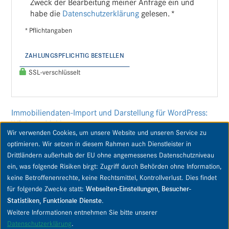
Zweck der Bearbeitung meiner Anfrage ein und
habe die
Datenschutzerklärung
gelesen. *
* Pflichtangaben
ZAHLUNGSPFLICHTIG BESTELLEN
SSL-verschlüsselt
Immobiliendaten-Import und Darstellung für WordPress:
WP-ImmoMakler
Wir verwenden Cookies, um unsere Website und unseren Service zu
optimieren. Wir setzen in diesem Rahmen auch Dienstleister in
Drittländern außerhalb der EU ohne angemessenes Datenschutzniveau
ein, was folgende Risiken birgt: Zugriff durch Behörden ohne Information,
keine Betroffenenrechte, keine Rechtsmittel, Kontrollverlust. Dies findet
Copyright © 2026 PIPPING Immobilien GmbH & Co. KG. Alle Rechte vorbehalten.
für folgende Zwecke statt:
Webseiten-Einstellungen, Besucher-
Statistiken, Funktionale Dienste
.
Kontakt
Datenschutz
Datenschutz-Einstellungen
Weitere Informationen entnehmen Sie bitte unserer
Impressum
AGB
AGB Untermakler
Widerrufsbelehrung
Datenschutzerklärung
.