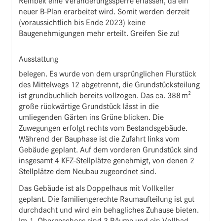
Reinbek eine Veränderungssperre erlassen, da ein
neuer B-Plan erarbeitet wird. Somit werden derzeit
(voraussichtlich bis Ende 2023) keine
Baugenehmigungen mehr erteilt. Greifen Sie zu!
Ausstattung
belegen. Es wurde von dem ursprünglichen Flurstück
des Mittelwegs 12 abgetrennt, die Grundstücksteilung
ist grundbuchlich bereits vollzogen. Das ca. 388 m²
große rückwärtige Grundstück lässt in die
umliegenden Gärten ins Grüne blicken. Die
Zuwegungen erfolgt rechts vom Bestandsgebäude.
Während der Bauphase ist die Zufahrt links vom
Gebäude geplant. Auf dem vorderen Grundstück sind
insgesamt 4 KFZ-Stellplätze genehmigt, von denen 2
Stellplätze dem Neubau zugeordnet sind.
Das Gebäude ist als Doppelhaus mit Vollkeller
geplant. Die familiengerechte Raumaufteilung ist gut
durchdacht und wird ein behagliches Zuhause bieten.
Im 1. Obergeschoss sind 3 Räume und ein Vollbad