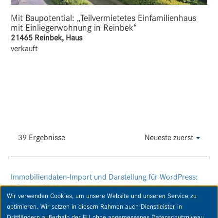
Mit Baupotential: „Teilvermietetes Einfamilienhaus
mit Einliegerwohnung in Reinbek“
21465 Reinbek, Haus
verkauft
39 Ergebnisse
Neueste zuerst
Immobiliendaten-Import und Darstellung für WordPress:
WP-ImmoMakler
Wir verwenden Cookies, um unsere Website und unseren Service zu
optimieren. Wir setzen in diesem Rahmen auch Dienstleister in
Drittländern außerhalb der EU ohne angemessenes Datenschutzniveau