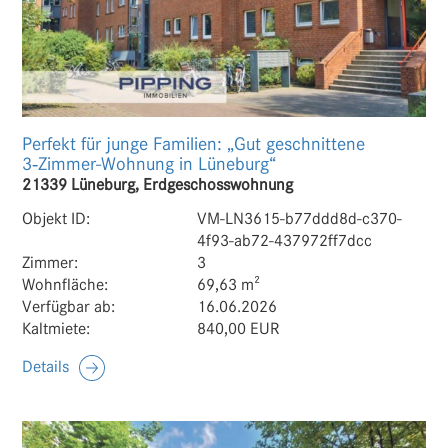
Perfekt für junge Familien: „Gut geschnittene
3‑Zimmer-Wohnung in Lüneburg“
21339 Lüneburg, Erdgeschosswohnung
Objekt ID:
VM-LN3615-b77ddd8d-c370-
4f93-ab72-437972ff7dcc
Zimmer:
3
Wohnfläche:
69,63 m²
Verfügbar ab:
16.06.2026
Kaltmiete:
840,00 EUR
Details