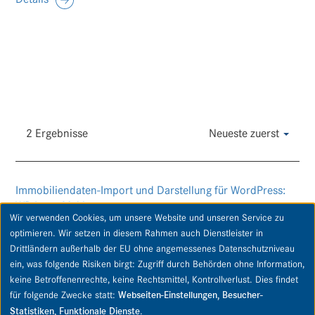
2 Ergebnisse
Neueste zuerst
Immobiliendaten-Import und Darstellung für WordPress:
WP-ImmoMakler
Wir verwenden Cookies, um unsere Website und unseren Service zu
optimieren. Wir setzen in diesem Rahmen auch Dienstleister in
Drittländern außerhalb der EU ohne angemessenes Datenschutzniveau
ein, was folgende Risiken birgt: Zugriff durch Behörden ohne Information,
keine Betroffenenrechte, keine Rechtsmittel, Kontrollverlust. Dies findet
Copyright © 2026 PIPPING Immobilien GmbH & Co. KG. Alle Rechte vorbehalten.
für folgende Zwecke statt:
Webseiten-Einstellungen, Besucher-
Statistiken, Funktionale Dienste
.