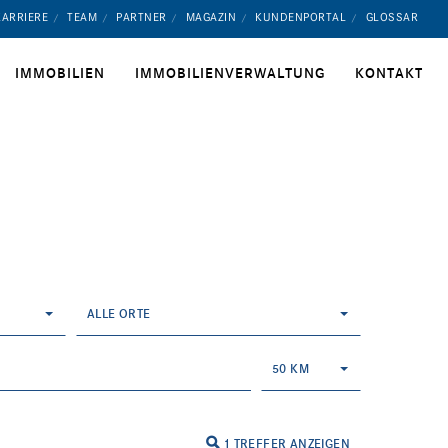
KARRIERE
TEAM
PARTNER
MAGAZIN
KUNDENPORTAL
GLOSSAR
IMMOBILIEN
IMMOBILIENVERWALTUNG
KONTAKT
ALLE ORTE
50 KM
1 TREFFER ANZEIGEN