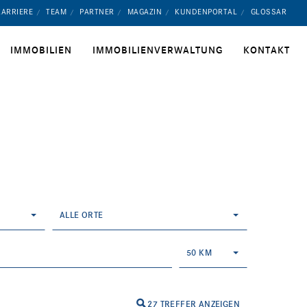
KARRIERE
TEAM
PARTNER
MAGAZIN
KUNDENPORTAL
GLOSSAR
IMMOBILIEN
IMMOBILIENVERWALTUNG
KONTAKT
ALLE ORTE
50 KM
27 TREFFER ANZEIGEN