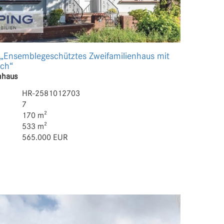
 „Ensemblegeschütztes Zweifamilienhaus mit
ich“
nhaus
HR-2581012703
7
170 m²
533 m²
565.000 EUR